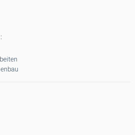
:
beiten
henbau