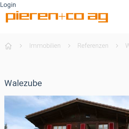
Login
Startseite
Immobilien
Referenzen
W
Walezube