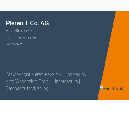
Pieren + Co. AG
Alte Strasse 2
3715 Adelboden
Schweiz
© Copyright Pieren + Co. AG | Enabled by
Artd Webdesign GmbH
|
Impressum
|
Datenschutzerklärung