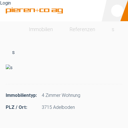
Login
Main
Men
DE
Startseite
Immobilien
Referenzen
s
s
Immobilientyp:
4 Zimmer Wohnung
PLZ / Ort:
3715 Adelboden