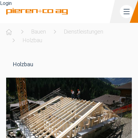
Login
Main
Men
DE
Startseite
Bauen
Dienstleistungen
Holzbau
Holzbau