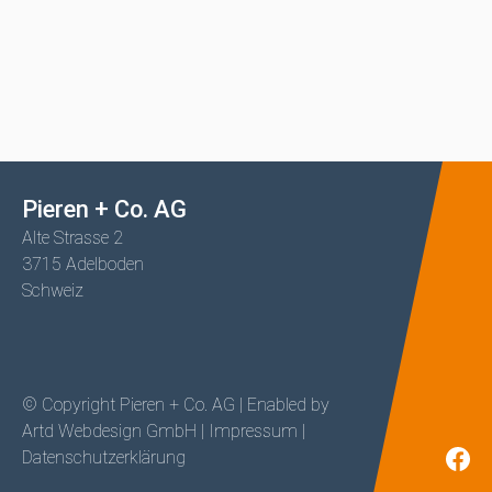
Pieren + Co. AG
Alte Strasse 2
3715 Adelboden
Schweiz
© Copyright Pieren + Co. AG | Enabled by
Artd Webdesign GmbH
|
Impressum
|
Datenschutzerklärung